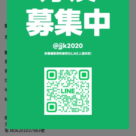
關於我們
查詢
關於我們
我的帳戶
退款政策
隱私政策
服務條款
聯絡資訊
客服專線：0979-855-899
客服時間：09:00-18:00
信箱：jjk2020love@gmail.com
地址：台北市大安區忠孝東路四段112號11樓之7
統一編號：83400782
販賣業醫療器材商許可執照：
北市衛器販(安)字 
第 MD6201037983號