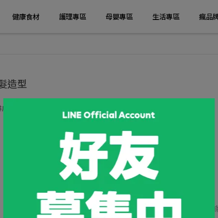
健康食材
護理專區
母嬰專區
生活專區
瘋品
髮造型
排序
很抱歉，無商品符合篩選