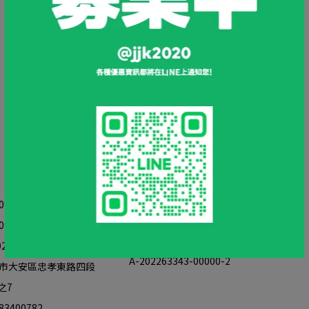
請重新輸入篩選
販賣業醫療器材商許可執照：
北市衛器販(安)字 
79-855-899
第 MD6201037983號
:00-18:00
20love@gmail.com
食品業者登錄字號：
A-202263343-00000-2
市大安區忠孝東路四段
之7
3400782