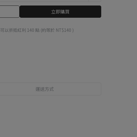
立即購買
 」可以折抵紅利
140
點 (約等於
NT$140
)
運送方式